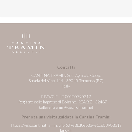
Contatti
CANTINA TRAMIN Soc. Agricola Coop.
Strada del Vino 144 - 39040 Termeno (BZ)
Italy
P.IVA/C.F.: IT 00120790217
Registro delle imprese di Bolzano, REA:BZ - 32487
kellerei.tramin@pec.rolmail.net
Prenota una visita guidata in Cantina Tramin:
https://visit.cantinatramin.it/it/607e8bd8eb834e1c60398831?
lang=it