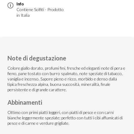
Info
Contiene Solfiti - Prodotto
in Italia
Note di degustazione
Colore giallo dorato, profumi fini, fresche ed eleganti note di pera e
fieno, pane tostato con burro spalmato, note speziate di tabacco,
vaniglia e incenso. Sapore pieno e ricco, morbido e denso dalla
tipica freschezza alpina, buona succosità, mineralità, finale
persistente e di grande carattere.
Abbinamenti
Ottimo con primi piatti leggeri, con piatti di pesce e con carni
bianche leggermente speziate; perfetto con tutti i cibi affumicati di
pesce e di carne e verdure grigliate.