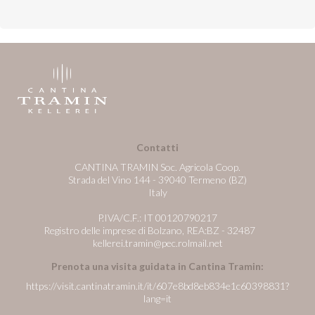
Contatti
CANTINA TRAMIN Soc. Agricola Coop.
Strada del Vino 144 - 39040 Termeno (BZ)
Italy
P.IVA/C.F.: IT 00120790217
Registro delle imprese di Bolzano, REA:BZ - 32487
kellerei.tramin@pec.rolmail.net
Prenota una visita guidata in Cantina Tramin:
https://visit.cantinatramin.it/it/607e8bd8eb834e1c60398831?
lang=it