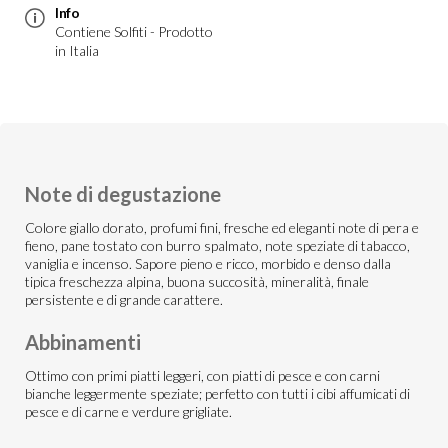
Info
Contiene Solfiti - Prodotto
in Italia
Note di degustazione
Colore giallo dorato, profumi fini, fresche ed eleganti note di pera e
fieno, pane tostato con burro spalmato, note speziate di tabacco,
vaniglia e incenso. Sapore pieno e ricco, morbido e denso dalla
tipica freschezza alpina, buona succosità, mineralità, finale
persistente e di grande carattere.
Abbinamenti
Ottimo con primi piatti leggeri, con piatti di pesce e con carni
bianche leggermente speziate; perfetto con tutti i cibi affumicati di
pesce e di carne e verdure grigliate.