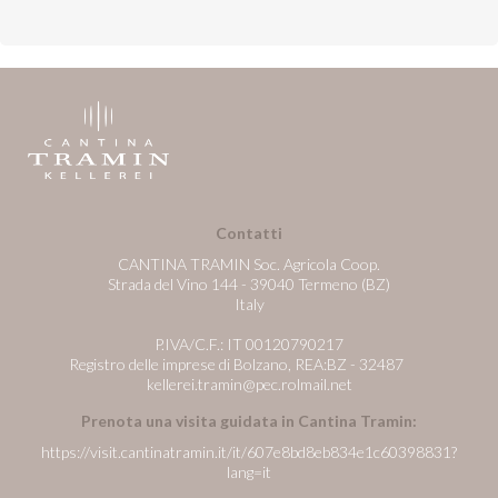
Contatti
CANTINA TRAMIN Soc. Agricola Coop.
Strada del Vino 144 - 39040 Termeno (BZ)
Italy
P.IVA/C.F.: IT 00120790217
Registro delle imprese di Bolzano, REA:BZ - 32487
kellerei.tramin@pec.rolmail.net
Prenota una visita guidata in Cantina Tramin:
https://visit.cantinatramin.it/it/607e8bd8eb834e1c60398831?
lang=it