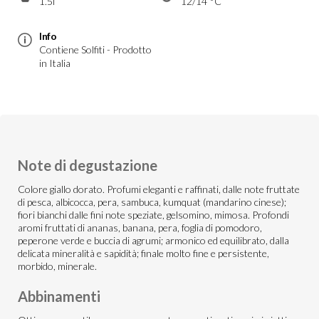
1.5l
12/14 °C
Info
Contiene Solfiti - Prodotto
in Italia
Note di degustazione
Colore giallo dorato. Profumi eleganti e raffinati, dalle note fruttate
di pesca, albicocca, pera, sambuca, kumquat (mandarino cinese);
fiori bianchi dalle fini note speziate, gelsomino, mimosa. Profondi
aromi fruttati di ananas, banana, pera, foglia di pomodoro,
peperone verde e buccia di agrumi; armonico ed equilibrato, dalla
delicata mineralità e sapidità; finale molto fine e persistente,
morbido, minerale.
Abbinamenti