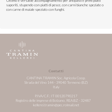
Ottimo e versatile accompagnamento per antipasti e primi piatti
saporiti, stupendo con piatti di pesce, con carni bianche speziate o
con carne di maiale speziato con funghi.
Contatti
CANTINA TRAMIN Soc. Agricola Coop.
Strada del Vino 144 - 39040 Termeno (BZ)
Italy
P.IVA/C.F.: IT 00120790217
Registro delle imprese di Bolzano, REA:BZ - 32487
kellerei.tramin@pec.rolmail.net