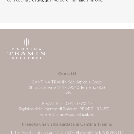
Contatti
CANTINA TRAMIN Soc. Agricola Coop.
Strada del Vino 144 - 39040 Termeno (BZ)
Italy
P.IVA/C.F.: IT 00120790217
Registro delle imprese di Bolzano, REA:BZ - 32487
kellerei.tramin@pec.rolmail.net
Prenota una visita guidata in Cantina Tramin:
https://visit.cantinatramin.it/it/607e8bd8eb834e1c60398831?