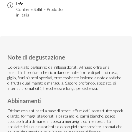
Info
Contiene Solfiti - Prodotto
in Italia
Note di degustazione
Colore giallo paglierino dai riflessi dorati. Al naso offre una
pluralità di profumi che ricordano le note fiorite di petali di rosa,
giglio, fiori bianchi speziati, erbe essiccate insieme a note esotiche
di frutta quali mango e maracuja. Sapore profondo, speziato, di
intensa aromaticità, freschezza e lunga persistenza.
Abbinamenti
Ottimo con antipasti a base di pesce, affumicati, soprattutto speck
e lardo, formaggi stagionati a pasta molle, carni bianche, pesce
spada o frutti di mare; si sposa a meraviglia con le specialità
speziate della cucina orientale o con pietanze speziate-aromatiche
della cucina creativa, quali verdure marinate al limone.