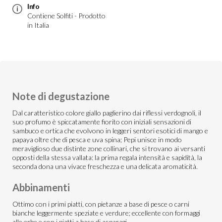
Info
Contiene Solfiti - Prodotto
in Italia
Note di degustazione
Dal caratteristico colore giallo paglierino dai riflessi verdognoli, il
suo profumo è spiccatamente fiorito con iniziali sensazioni di
sambuco e ortica che evolvono in leggeri sentori esotici di mango e
papaya oltre che di pesca e uva spina; Pepi unisce in modo
meraviglioso due distinte zone collinari, che si trovano ai versanti
opposti della stessa vallata: la prima regala intensità e sapidità, la
seconda dona una vivace freschezza e una delicata aromaticità.
Abbinamenti
Ottimo con i primi piatti, con pietanze a base di pesce o carni
bianche leggermente speziate e verdure; eccellente con formaggi
alle erbe e con i piatti a base di asparagi.