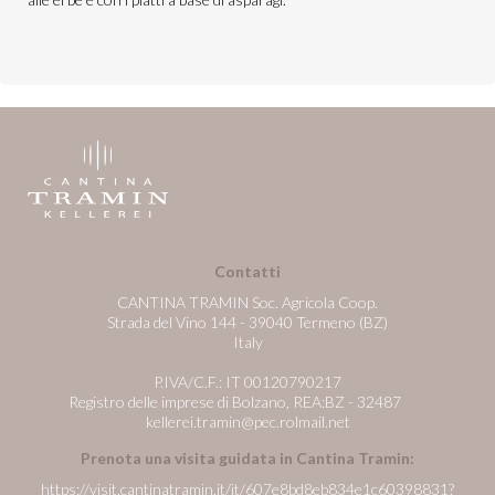
Contatti
CANTINA TRAMIN Soc. Agricola Coop.
Strada del Vino 144 - 39040 Termeno (BZ)
Italy
P.IVA/C.F.: IT 00120790217
Registro delle imprese di Bolzano, REA:BZ - 32487
kellerei.tramin@pec.rolmail.net
Prenota una visita guidata in Cantina Tramin:
https://visit.cantinatramin.it/it/607e8bd8eb834e1c60398831?