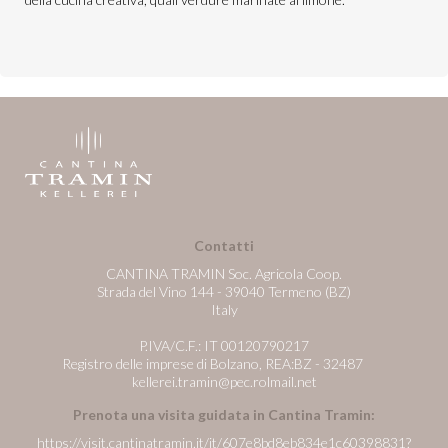
Contatti
CANTINA TRAMIN Soc. Agricola Coop.
Strada del Vino 144 - 39040 Termeno (BZ)
Italy
P.IVA/C.F.: IT 00120790217
Registro delle imprese di Bolzano, REA:BZ - 32487
kellerei.tramin@pec.rolmail.net
Prenota una visita guidata in Cantina Tramin:
https://visit.cantinatramin.it/it/607e8bd8eb834e1c60398831?