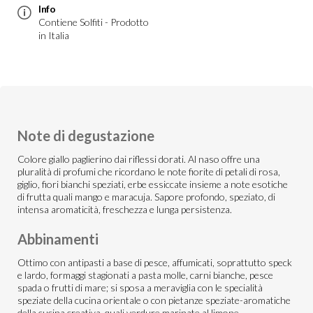
Info
Contiene Solfiti - Prodotto
in Italia
Note di degustazione
Colore giallo paglierino dai riflessi dorati. Al naso offre una
pluralità di profumi che ricordano le note fiorite di petali di rosa,
giglio, fiori bianchi speziati, erbe essiccate insieme a note esotiche
di frutta quali mango e maracuja. Sapore profondo, speziato, di
intensa aromaticità, freschezza e lunga persistenza.
Abbinamenti
Ottimo con antipasti a base di pesce, affumicati, soprattutto speck
e lardo, formaggi stagionati a pasta molle, carni bianche, pesce
spada o frutti di mare; si sposa a meraviglia con le specialità
speziate della cucina orientale o con pietanze speziate-aromatiche
della cucina creativa, quali verdure marinate al limone.