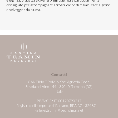
eleganza. Si adatta a diversi primi piatti ed è particolarmente
consigliato per accompagnare arrosti, carne di maiale, caccia-gione
e selvaggina da piuma.
Contatti
CANTINA TRAMIN Soc. Agricola Coop.
Strada del Vino 144 - 39040 Termeno (BZ)
Italy
P.IVA/C.F.: IT 00120790217
Registro delle imprese di Bolzano, REA:BZ - 32487
kellerei.tramin@pec.rolmail.net