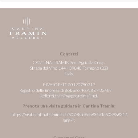
Contatti
CANTINA TRAMIN Soc. Agricola Coop.
Strada del Vino 144 - 39040 Termeno (BZ)
Italy
P.IVA/C.F.: IT 00120790217
Registro delle imprese di Bolzano, REA:BZ - 32487
kellerei.tramin@pec.rolmail.net
Prenota una visita guidata in Cantina Tramin:
https://visit.cantinatramin.it/it/607e8bd8eb834e1c60398831?
lang=it
Customer Care