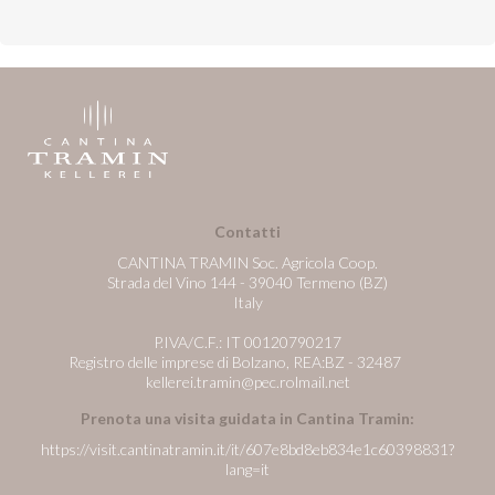
Contatti
CANTINA TRAMIN Soc. Agricola Coop.
Strada del Vino 144 - 39040 Termeno (BZ)
Italy
P.IVA/C.F.: IT 00120790217
Registro delle imprese di Bolzano, REA:BZ - 32487
kellerei.tramin@pec.rolmail.net
Prenota una visita guidata in Cantina Tramin:
https://visit.cantinatramin.it/it/607e8bd8eb834e1c60398831?
lang=it