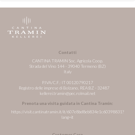
Contatti
CANTINA TRAMIN Soc. Agricola Coop.
Strada del Vino 144 - 39040 Termeno (BZ)
Italy
P.IVA/C.F.: IT 00120790217
Registro delle imprese di Bolzano, REA:BZ - 32487
kellerei.tramin@pec.rolmail.net
Prenota una visita guidata in Cantina Tramin:
https://visit.cantinatramin.it/it/607e8bd8eb834e1c60398831?
lang=it
Customer Care