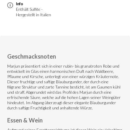
Info
Enthält Sulfite -
Hergestellt in Italien
Geschmacksnoten
Marjun präsentiert sich in einer rubin- bis granatroten Robe und
entwickelt im Glas einen harmonischen Duft nach Waldbeere,
Pflaume und Kirsche, unterlegt von einer würzigen Kräuternote.
Dieser fruchtige und saftige Blauburgunder, der durch eine
filigrane Struktur und zarte Tannine besticht, ist am Gaumen kühl
und straff. Abgerundet wird das Profil des Marjun durch eine
erfrischende Säure, welche auf die hohen Lagen seiner Weingüter
hindeutet. Im Abgang überzeugt dieser elegante Blauburgunder
durch saftige Fruchtigkeit und anhaltende Würze.
Essen & Wein
Aufgrund seines Facettenreichtums ist dieser Wein ein vielseitiger