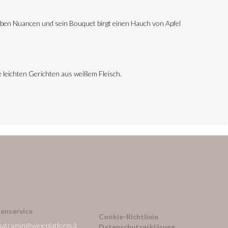
gelben Nuancen und sein Bouquet birgt einen Hauch von Apfel
e leichten Gerichten aus weißem Fleisch.
enservice
Cookie-Richtlinie
natramin@wineplatform.it
Datenschutzerklärung