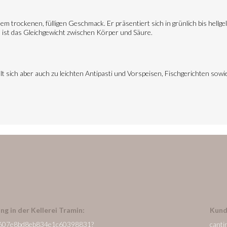
em trockenen, fülligen Geschmack. Er präsentiert sich in grünlich bis hell
st das Gleichgewicht zwischen Körper und Säure.
lt sich aber auch zu leichten Antipasti und Vorspeisen, Fischgerichten sowi
ng in der Kellerei Tramin:
Kund
/de/607e8bd8eb834e1c60398831?
canti