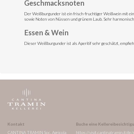
Geschmacksnoten
Der Weißburgunder ist ein frisch-fruchtiger Weißwein mit ein
sowie Noten von Nüssen und grünem Laub. Sehr harmonisch i
Essen & Wein
Dieser Weißburgunder ist als Aperitif sehr geschätzt, empfieh
Kontakt
Buche eine Kellereibesichtigu
CANTINA TRAMIN Soc. Agricola
https://visit.cantinatramin.it