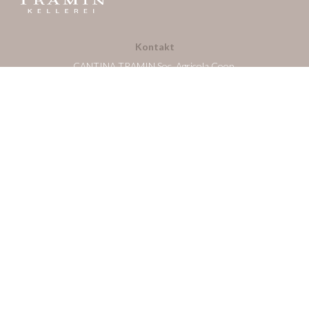
Kontakt
CANTINA TRAMIN Soc. Agricola Coop.
Strada del Vino 144 - 39040 Termeno (BZ)
Italy
P.IVA/C.F.: IT 00120790217
Registro delle imprese di Bolzano, REA:BZ - 32487
kellerei.tramin@pec.rolmail.net
Buche eine Kellereibesichtigung in der Kellerei Tramin:
https://visit.cantinatramin.it/de/607e8bd8eb834e1c60398831?
lang=de
Kundenservice
cantinatramin@wineplatform.it
Cookie-Richtlinie
Datenschutzerklärung