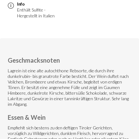
Info
Enthält Sulfite -
Hergestellt in Italien
Geschmacksnoten
Lagrein ist eine alte autochthone Rebsorte, die durch ihre
dunkelrubin- bis granatrote Farbe besticht. Der Wein duftet nach
Veilchen, Brombeere und etwas Kirsche, begleitet von erdigen
Tönen. Er besitzt eine angenehme Fülle und zeigt im Gaumen
Himbeere, dunkelrote Kirsche, bittersüße Schokolade, schwarze
Lakritze und Gewürze in einer tanninkräftigen Struktur. Sehr lang
im Abgang.
Essen & Wein
Empfiehlt sich bestens zu den deftigen Tiroler Gerichten,
vorzüglich zu Wildgerichten, dunklem Fleisch, hervorragend zu
Englisch Gebratenem oder auch zu Hartkäse oder pikantem Käse.