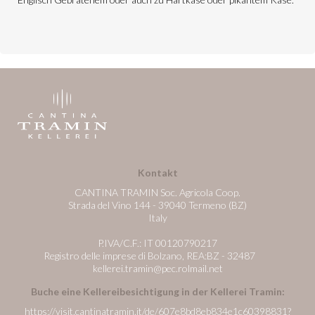
Kontakt
CANTINA TRAMIN Soc. Agricola Coop.
Strada del Vino 144 - 39040 Termeno (BZ)
Italy
P.IVA/C.F.: IT 00120790217
Registro delle imprese di Bolzano, REA:BZ - 32487
kellerei.tramin@pec.rolmail.net
Buche eine Kellereibesichtigung in der Kellerei Tramin:
https://visit.cantinatramin.it/de/607e8bd8eb834e1c60398831?