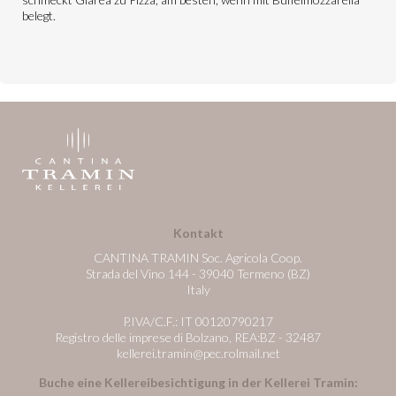
belegt.
Kontakt
CANTINA TRAMIN Soc. Agricola Coop.
Strada del Vino 144 - 39040 Termeno (BZ)
Italy
P.IVA/C.F.: IT 00120790217
Registro delle imprese di Bolzano, REA:BZ - 32487
kellerei.tramin@pec.rolmail.net
Buche eine Kellereibesichtigung in der Kellerei Tramin: