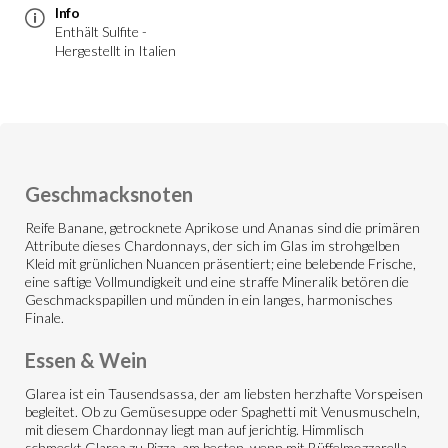
Info
Enthält Sulfite -
Hergestellt in Italien
Geschmacksnoten
Reife Banane, getrocknete Aprikose und Ananas sind die primären
Attribute dieses Chardonnays, der sich im Glas im strohgelben
Kleid mit grünlichen Nuancen präsentiert; eine belebende Frische,
eine saftige Vollmundigkeit und eine straffe Mineralik betören die
Geschmackspapillen und münden in ein langes, harmonisches
Finale.
Essen & Wein
Glarea ist ein Tausendsassa, der am liebsten herzhafte Vorspeisen
begleitet. Ob zu Gemüsesuppe oder Spaghetti mit Venusmuscheln,
mit diesem Chardonnay liegt man auf jerichtig. Himmlisch
schmeckt Glarea zu Pizza, am besten, wenn mit Büffelmozzarella