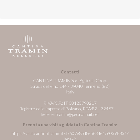
Contatti
CANTINA TRAMIN Soc. Agricola Coop.
Strada del Vino 144 - 39040 Termeno (BZ)
Italy
P.IVA/C.F.: IT 00120790217
Registro delle imprese di Bolzano, REA:BZ - 32487
kellerei.tramin@pec.rolmail.net
Prenota una visita guidata in Cantina Tramin:
https://visit.cantinatramin.it/it/607e8bd8eb834e1c60398831?
lang=it