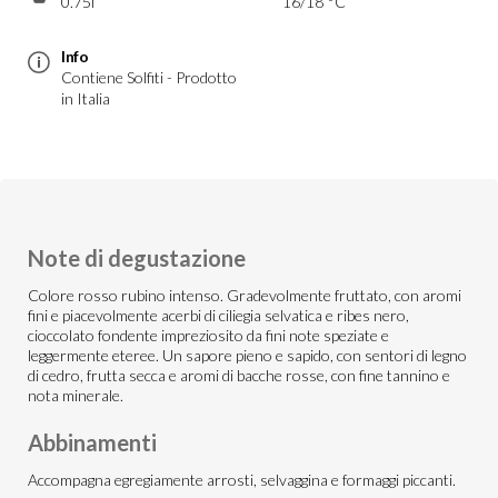
0.75l
16/18 °C
Info
Contiene Solfiti - Prodotto
in Italia
Note di degustazione
Colore rosso rubino intenso. Gradevolmente fruttato, con aromi
fini e piacevolmente acerbi di ciliegia selvatica e ribes nero,
cioccolato fondente impreziosito da fini note speziate e
leggermente eteree. Un sapore pieno e sapido, con sentori di legno
di cedro, frutta secca e aromi di bacche rosse, con fine tannino e
nota minerale.
Abbinamenti
Accompagna egregiamente arrosti, selvaggina e formaggi piccanti.