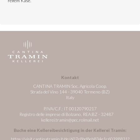
reifem Käse.
Kontakt
CANTINA TRAMIN Soc. Agricola Coop.
Strada del Vino 144 - 39040 Termeno (BZ)
Italy
P.IVA/C.F.: IT 00120790217
Registro delle imprese di Bolzano, REA:BZ - 32487
kellerei.tramin@pec.rolmail.net
Buche eine Kellereibesichtigung in der Kellerei Tramin:
https://visit.cantinatramin.it/de/607e8bd8eb834e1c60398831?