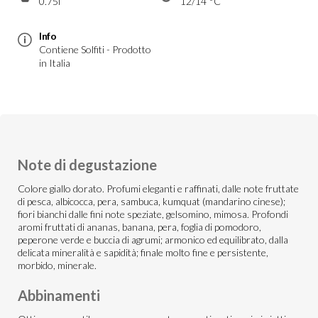
0.75l
12/14 °C
Info
Contiene Solfiti - Prodotto
in Italia
Note di degustazione
Colore giallo dorato. Profumi eleganti e raffinati, dalle note fruttate
di pesca, albicocca, pera, sambuca, kumquat (mandarino cinese);
fiori bianchi dalle fini note speziate, gelsomino, mimosa. Profondi
aromi fruttati di ananas, banana, pera, foglia di pomodoro,
peperone verde e buccia di agrumi; armonico ed equilibrato, dalla
delicata mineralità e sapidità; finale molto fine e persistente,
morbido, minerale.
Abbinamenti