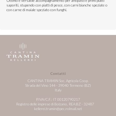
Ottimo e versatile accompagnamento per antipasti e primi piatti
saporiti, stupendo con piatti di pesce, con carni bianche speziate o
con carne di maiale speziato con funghi.
Contatti
CANTINA TRAMIN Soc. Agricola Coop.
Strada del Vino 144 - 39040 Termeno (BZ)
Italy
P.IVA/C.F.: IT 00120790217
Registro delle imprese di Bolzano, REA:BZ - 32487
kellerei.tramin@pec.rolmail.net