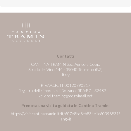
Contatti
CANTINA TRAMIN Soc. Agricola Coop.
Strada del Vino 144 - 39040 Termeno (BZ)
Italy
P.IVA/C.F.: IT 00120790217
Registro delle imprese di Bolzano, REA:BZ - 32487
kellerei.tramin@pec.rolmail.net
Prenota una visita guidata in Cantina Tramin:
https://visit.cantinatramin.it/it/607e8bd8eb834e1c60398831?
lang=it