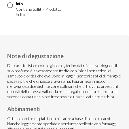
Info
Contiene Solfiti - Prodotto
in Italia
Note di degustazione
Dal caratteristico colore giallo paglierino dai riflessi verdognoli, il
suo profumo è spiccatamente fiorito con iniziali sensazioni di
sambuco e ortica che evolvono in leggeri sentori esotici di mango e
papaya oltre che di pesca e uva spina; Pepi unisce in modo
meraviglioso due distinte zone collinari, che si trovano ai versanti
opposti della stessa vallata: la prima regala intensità e sapidità, la
seconda dona una vivace freschezza e una delicata aromaticità.
Abbinamenti
Ottimo con i primi piatti, con pietanze a base di pesce o carni
bianche leggermente speziate e verdure; eccellente con formaggi
alle erbe e con i piatti a base di asparagi.