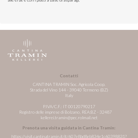
Contatti
CANTINA TRAMIN Soc. Agricola Coop.
Strada del Vino 144 - 39040 Termeno (BZ)
Italy
P.IVA/C.F.: IT 00120790217
Registro delle imprese di Bolzano, REA:BZ - 32487
kellerei.tramin@pec.rolmail.net
Prenota una visita guidata in Cantina Tramin:
https://visit.cantinatramin.it/it/607e8bd8eb834e1c60398831?