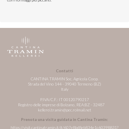
Contatti
CANTINA TRAMIN Soc. Agricola Coop.
Strada del Vino 144 - 39040 Termeno (BZ)
Italy
P.IVA/C.F.: IT 00120790217
Registro delle imprese di Bolzano, REA:BZ - 32487
kellerei.tramin@pec.rolmail.net
Prenota una visita guidata in Cantina Tramin:
https://visit.cantinatramin.it/it/607e8bd8eb834e1c60398831?