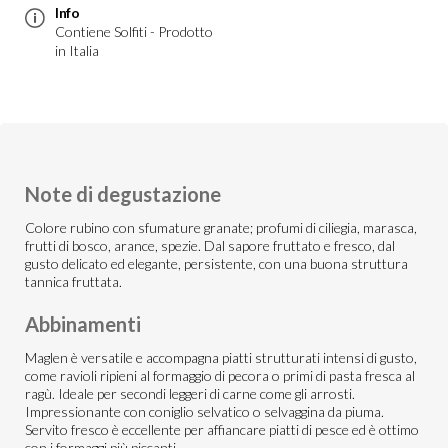
Info
Contiene Solfiti - Prodotto
in Italia
Note di degustazione
Colore rubino con sfumature granate; profumi di ciliegia, marasca,
frutti di bosco, arance, spezie. Dal sapore fruttato e fresco, dal
gusto delicato ed elegante, persistente, con una buona struttura
tannica fruttata.
Abbinamenti
Maglen è versatile e accompagna piatti strutturati intensi di gusto,
come ravioli ripieni al formaggio di pecora o primi di pasta fresca al
ragù. Ideale per secondi leggeri di carne come gli arrosti.
Impressionante con coniglio selvatico o selvaggina da piuma.
Servito fresco è eccellente per affiancare piatti di pesce ed è ottimo
con i formaggi più piccanti.