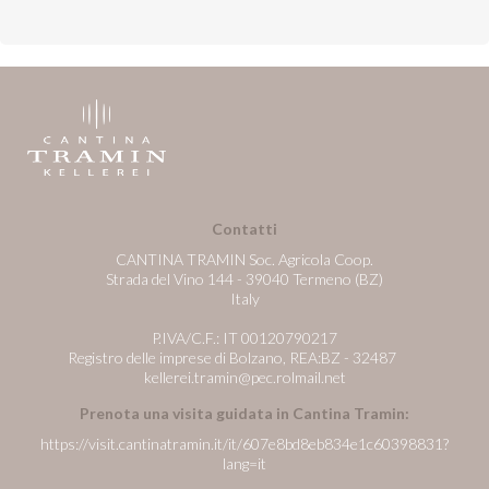
Contatti
CANTINA TRAMIN Soc. Agricola Coop.
Strada del Vino 144 - 39040 Termeno (BZ)
Italy
P.IVA/C.F.: IT 00120790217
Registro delle imprese di Bolzano, REA:BZ - 32487
kellerei.tramin@pec.rolmail.net
Prenota una visita guidata in Cantina Tramin:
https://visit.cantinatramin.it/it/607e8bd8eb834e1c60398831?
lang=it