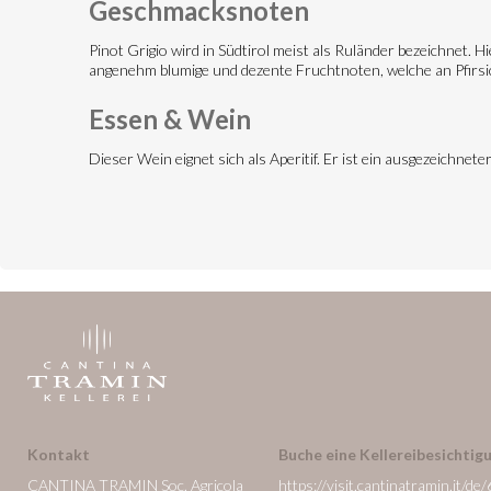
Geschmacksnoten
Pinot Grigio wird in Südtirol meist als Ruländer bezeichnet. H
angenehm blumige und dezente Fruchtnoten, welche an Pfirsic
Essen & Wein
Dieser Wein eignet sich als Aperitif. Er ist ein ausgezeichn
Kontakt
Buche eine Kellereibesichtigu
CANTINA TRAMIN Soc. Agricola
https://visit.cantinatramin.it