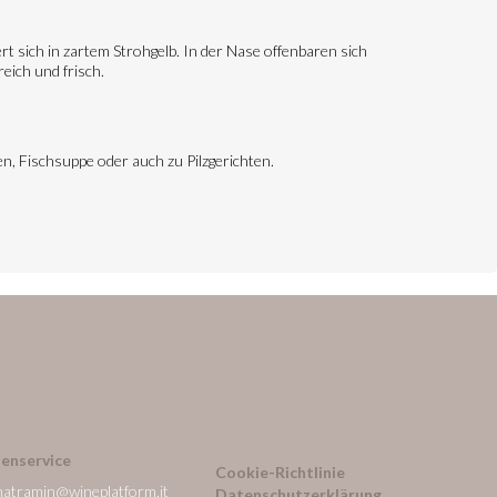
ert sich in zartem Strohgelb. In der Nase offenbaren sich
eich und frisch.
n, Fischsuppe oder auch zu Pilzgerichten.
enservice
Cookie-Richtlinie
natramin@wineplatform.it
Datenschutzerklärung