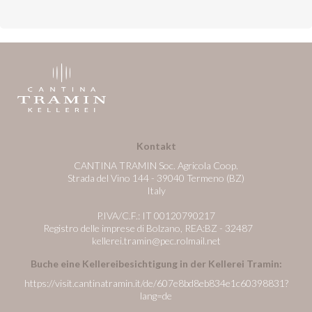
Kontakt
CANTINA TRAMIN Soc. Agricola Coop.
Strada del Vino 144 - 39040 Termeno (BZ)
Italy
P.IVA/C.F.: IT 00120790217
Registro delle imprese di Bolzano, REA:BZ - 32487
kellerei.tramin@pec.rolmail.net
Buche eine Kellereibesichtigung in der Kellerei Tramin:
https://visit.cantinatramin.it/de/607e8bd8eb834e1c60398831?
lang=de