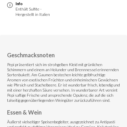
Info
Enthält Sulfite -
Hergestellt in Italien
Geschmacksnoten
Pepi präsentiert sich im strohgelben Kleid mit grünlichen
Schimmern und einem an Holunder und Brennnessel erinnernden
Sortenbukett. Am Gaumen bestechen leichte gelbfruchtige
Aromen von exotischen Früchten und einheimischen Gewächsen
wie Pfirsich und Stachelbeere. Er ist wunderbar frisch, lebendig und
mit einer herzhaften Säure versehen. In wunderbarer Art vereint
Pepi saftige Frische und ansprechende Opulenz, die auf die sich
talseitig gegenüberliegenden Weingüter zurückzuführen sind.
Essen & Wein
Äußerst vielseitiger Speisenbegleiter, ausgezeichnet zu Antipasti
und perfekt zu deftigen Vorspeisen; ideal zu Gemüse, Kräuterkäse,