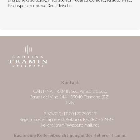
Fischspeisen und weißem Fleisch.
Kontakt
CANTINA TRAMIN Soc. Agricola Coop.
Strada del Vino 144 - 39040 Termeno (BZ)
Italy
P.IVA/C.F.: IT 00120790217
Registro delle imprese di Bolzano, REA:BZ - 32487
kellerei.tramin@pec.rolmail.net
Buche eine Kellereibesichtigung in der Kellerei Tramin: