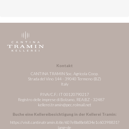
Kontakt
CANTINA TRAMIN Soc. Agricola Coop.
Strada del Vino 144 - 39040 Termeno (BZ)
Italy
P.IVA/C.F.: IT 00120790217
Registro delle imprese di Bolzano, REA:BZ - 32487
kellerei.tramin@pec.rolmail.net
Buche eine Kellereibesichtigung in der Kellerei Tramin:
https://visit.cantinatramin.it/de/607e8bd8eb834e1c60398831?
lang=de