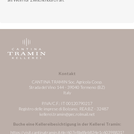
Kontakt
CANTINA TRAMIN Soc. Agricola Coop.
Strada del Vino 144 - 39040 Termeno (BZ)
Italy
P.IVA/C.F.: IT 00120790217
Registro delle imprese di Bolzano, REA:BZ - 32487
kellerei.tramin@pec.rolmail.net
Buche eine Kellereibesichtigung in der Kellerei Tramin:
https://visit.cantinatramin.it/de/607e8bd8eb834e1c60398831?