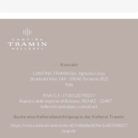
Kontakt
CANTINA TRAMIN Soc. Agricola Coop.
Strada del Vino 144 - 39040 Termeno (BZ)
Italy
P.IVA/C.F.: IT 00120790217
Registro delle imprese di Bolzano, REA:BZ - 32487
kellerei.tramin@pec.rolmail.net
Buche eine Kellereibesichtigung in der Kellerei Tramin:
https://visit.cantinatramin.it/de/607e8bd8eb834e1c60398831?
lang=de