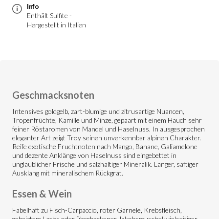
Info
Enthält Sulfite -
Hergestellt in Italien
Geschmacksnoten
Intensives goldgelb, zart-blumige und zitrusartige Nuancen,
Tropenfrüchte, Kamille und Minze, gepaart mit einem Hauch sehr
feiner Röstaromen von Mandel und Haselnuss. In ausgesprochen
eleganter Art zeigt Troy seinen unverkennbar alpinen Charakter.
Reife exotische Fruchtnoten nach Mango, Banane, Galiamelone
und dezente Anklänge von Haselnuss sind eingebettet in
unglaublicher Frische und salzhaltiger Mineralik. Langer, saftiger
Ausklang mit mineralischem Rückgrat.
Essen & Wein
Fabelhaft zu Fisch-Carpaccio, roter Garnele, Krebsfleisch,
gebeiztem Lachs oder überbackener Jakobsmuschel; vielseitiger