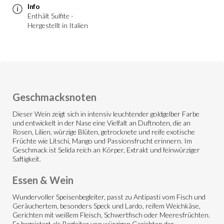
Info
Enthält Sulfite -
Hergestellt in Italien
Geschmacksnoten
Dieser Wein zeigt sich in intensiv leuchtender goldgelber Farbe
und entwickelt in der Nase eine Vielfalt an Duftnoten, die an
Rosen, Lilien, würzige Blüten, getrocknete und reife exotische
Früchte wie Litschi, Mango und Passionsfrucht erinnern. Im
Geschmack ist Selida reich an Körper, Extrakt und feinwürziger
Saftigkeit.
Essen & Wein
Wundervoller Speisenbegleiter, passt zu Antipasti vom Fisch und
Geräuchertem, besonders Speck und Lardo, reifem Weichkäse,
Gerichten mit weißem Fleisch, Schwertfisch oder Meeresfrüchten.
Er begeistert als Begleiter von würzigen Gerichten der