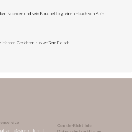
gelben Nuancen und sein Bouquet birgt einen Hauch von Apfel
e leichten Gerichten aus weißem Fleisch.
enservice
Cookie-Richtlinie
natramin@wineplatform.it
Datenschutzerklärung