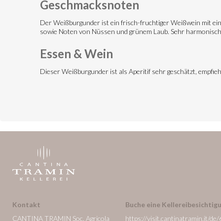
Geschmacksnoten
Der Weißburgunder ist ein frisch-fruchtiger Weißwein mit ein
sowie Noten von Nüssen und grünem Laub. Sehr harmonisch i
Essen & Wein
Dieser Weißburgunder ist als Aperitif sehr geschätzt, empfieh
Kontakt
Buche eine Kellereibesichtigu
CANTINA TRAMIN Soc. Agricola
https://visit.cantinatramin.it