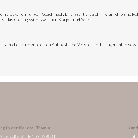
em trockenen, fülligen Geschmack. Er präsentiert sich in grünlich bis hell
st das Gleichgewicht zwischen Körper und Säure.
lt sich aber auch zu leichten Antipasti und Vorspeisen, Fischgerichten sowi
ng in der Kellerei Tramin:
Kund
/de/607e8bd8eb834e1c60398831?
canti