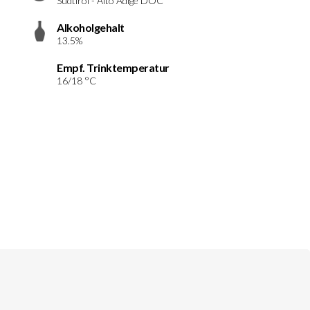
Südtirol - Alto Adige DOC
Alkoholgehalt
13.5%
Empf. Trinktemperatur
16/18 °C