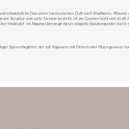
e und entwickelt im Glas einen harmonischen Duft nach Waldbeere, Pflaume 
ligrane Struktur und zarte Tannine besticht, ist am Gaumen kühl und straff.
üter hindeutet. Im Abgang überzeugt dieser elegante Blauburgunder durch s
tiger Speisenbegleiter, der mit Teigwaren mit Fleisch oder Pilzen genauso h