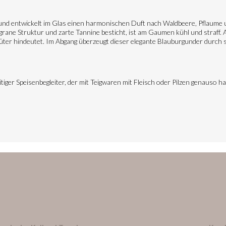
e und entwickelt im Glas einen harmonischen Duft nach Waldbeere, Pflaume 
ligrane Struktur und zarte Tannine besticht, ist am Gaumen kühl und straff.
üter hindeutet. Im Abgang überzeugt dieser elegante Blauburgunder durch s
tiger Speisenbegleiter, der mit Teigwaren mit Fleisch oder Pilzen genauso h