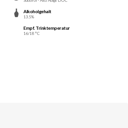
Südtirol - Alto Adige DOC
Alkoholgehalt
13.5%
Empf. Trinktemperatur
16/18 °C