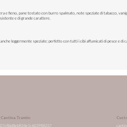
 pera e fieno, pane tostato con burro spalmato, note speziate di tabacco, vani
rsistente e di grande carattere.
ianche leggermente speziate; perfetto con tutti i cibi affumicati di pesce e di c
n Cantina Tramin:
Cust
/it/607e8bd8eb834e1c60398831?
canti