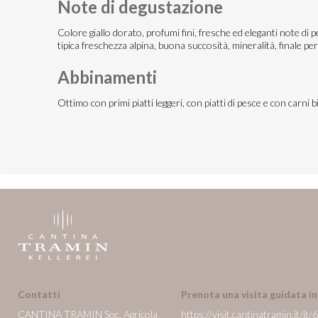
Note di degustazione
Colore giallo dorato, profumi fini, fresche ed eleganti note di
tipica freschezza alpina, buona succosità, mineralità, finale pe
Abbinamenti
Ottimo con primi piatti leggeri, con piatti di pesce e con carni b
Contatti
Prenota una visita guidata i
CANTINA TRAMIN Soc. Agricola
https://visit.cantinatramin.it