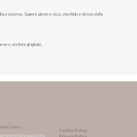
glia e incenso. Sapore pieno e ricco, morbido e denso dalla
arne e verdure grigliate.
omer Care
Cookie Policy
natramin@wineplatform.it
Privacy Policy