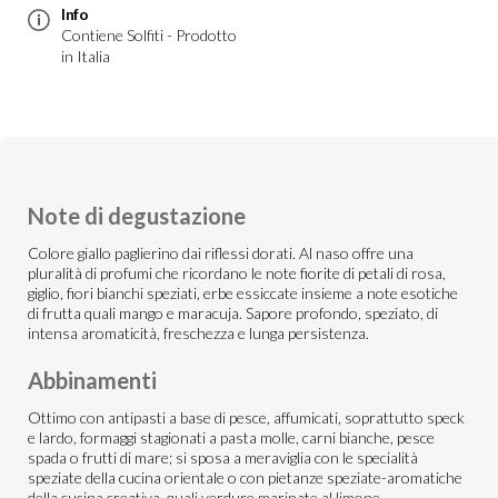
Info
Contiene Solfiti - Prodotto
in Italia
Note di degustazione
Colore giallo paglierino dai riflessi dorati. Al naso offre una
pluralità di profumi che ricordano le note fiorite di petali di rosa,
giglio, fiori bianchi speziati, erbe essiccate insieme a note esotiche
di frutta quali mango e maracuja. Sapore profondo, speziato, di
intensa aromaticità, freschezza e lunga persistenza.
Abbinamenti
Ottimo con antipasti a base di pesce, affumicati, soprattutto speck
e lardo, formaggi stagionati a pasta molle, carni bianche, pesce
spada o frutti di mare; si sposa a meraviglia con le specialità
speziate della cucina orientale o con pietanze speziate-aromatiche
della cucina creativa, quali verdure marinate al limone.