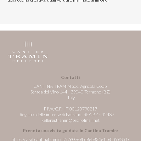
Contatti
CANTINA TRAMIN Soc. Agricola Coop.
Strada del Vino 144 - 39040 Termeno (BZ)
Italy
P.IVA/C.F.: IT 00120790217
Registro delle imprese di Bolzano, REA:BZ - 32487
kellerei.tramin@pec.rolmail.net
Prenota una visita guidata in Cantina Tramin:
https://visit.cantinatramin.it/it/607e8bd8eb834e1c60398831?