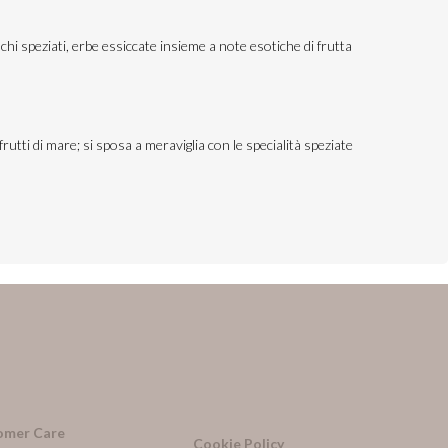
ianchi speziati, erbe essiccate insieme a note esotiche di frutta
utti di mare; si sposa a meraviglia con le specialità speziate
omer Care
Cookie Policy