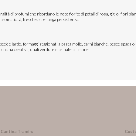
ralità di profumi che ricordano le note fiorite di petali di rosa, giglio, fiori b
aromaticità, freschezza e lunga persistenza.
eck e lardo, formaggi stagionati a pasta molle, carni bianche, pesce spada o fr
 cucina creativa, quali verdure marinate al limone.
n Cantina Tramin:
Cust