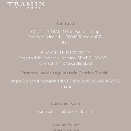
Contatti
CANTINA TRAMIN Soc. Agricola Coop.
Strada del Vino 144 - 39040 Termeno (BZ)
Italy
P.IVA/C.F.: IT 00120790217
Registro delle imprese di Bolzano, REA:BZ - 32487
kellerei.tramin@pec.rolmail.net
Prenota una visita guidata in Cantina Tramin:
https://visit.cantinatramin.it/it/607e8bd8eb834e1c60398831?
lang=it
Customer Care
cantinatramin@wineplatform.it
Cookie Policy
Privacy Policy