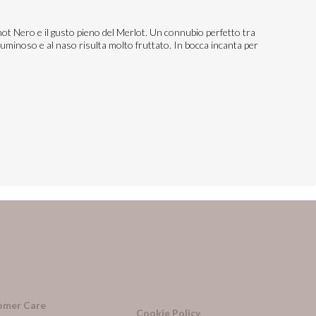
inot Nero e il gusto pieno del Merlot. Un connubio perfetto tra
 luminoso e al naso risulta molto fruttato. In bocca incanta per
omer Care
Cookie Policy