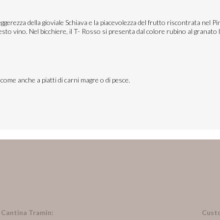
gerezza della gioviale Schiava e la piacevolezza del frutto riscontrata nel P
esto vino. Nel bicchiere, il T- Rosso si presenta dal colore rubino al granato
come anche a piatti di carni magre o di pesce.
n Cantina Tramin:
Cust