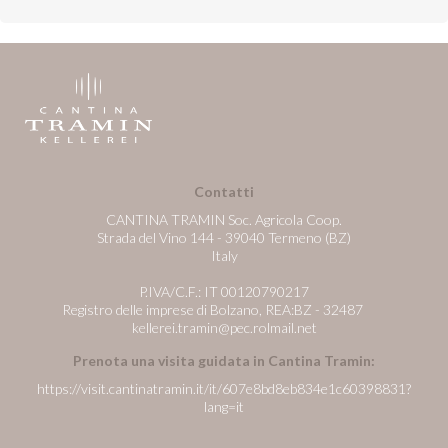
Contatti
CANTINA TRAMIN Soc. Agricola Coop.
Strada del Vino 144 - 39040 Termeno (BZ)
Italy
P.IVA/C.F.: IT 00120790217
Registro delle imprese di Bolzano, REA:BZ - 32487
kellerei.tramin@pec.rolmail.net
Prenota una visita guidata in Cantina Tramin:
https://visit.cantinatramin.it/it/607e8bd8eb834e1c60398831?
lang=it