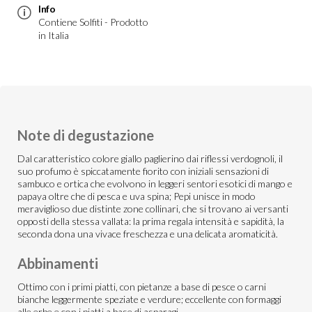
Info
Contiene Solfiti - Prodotto
in Italia
Note di degustazione
Dal caratteristico colore giallo paglierino dai riflessi verdognoli, il
suo profumo è spiccatamente fiorito con iniziali sensazioni di
sambuco e ortica che evolvono in leggeri sentori esotici di mango e
papaya oltre che di pesca e uva spina; Pepi unisce in modo
meraviglioso due distinte zone collinari, che si trovano ai versanti
opposti della stessa vallata: la prima regala intensità e sapidità, la
seconda dona una vivace freschezza e una delicata aromaticità.
Abbinamenti
Ottimo con i primi piatti, con pietanze a base di pesce o carni
bianche leggermente speziate e verdure; eccellente con formaggi
alle erbe e con i piatti a base di asparagi.