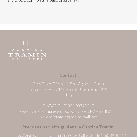
Contatti
CANTINA TRAMIN Soc. Agricola Coop.
Strada del Vino 144 - 39040 Termeno (BZ)
Italy
P.IVA/C.F.: IT 00120790217
Registro delle imprese di Bolzano, REA:BZ - 32487
kellerei.tramin@pec.rolmail.net
Prenota una visita guidata in Cantina Tramin:
https://visit.cantinatramin.it/it/607e8bd8eb834e1c60398831?