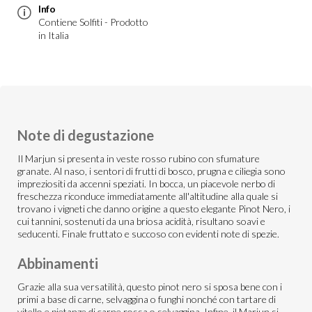
Info
Contiene Solfiti - Prodotto
in Italia
Note di degustazione
Il Marjun si presenta in veste rosso rubino con sfumature
granate. Al naso, i sentori di frutti di bosco, prugna e ciliegia sono
impreziositi da accenni speziati. In bocca, un piacevole nerbo di
freschezza riconduce immediatamente all'altitudine alla quale si
trovano i vigneti che danno origine a questo elegante Pinot Nero, i
cui tannini, sostenuti da una briosa acidità, risultano soavi e
seducenti. Finale fruttato e succoso con evidenti note di spezie.
Abbinamenti
Grazie alla sua versatilità, questo pinot nero si sposa bene con i
primi a base di carne, selvaggina o funghi nonché con tartare di
vitello e pietanze di carne rossa o selvaggina. Infine, il Marjun si