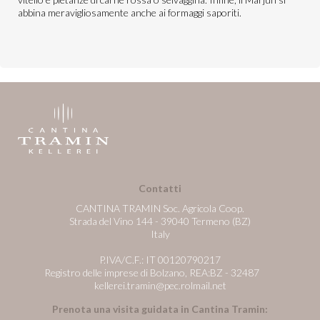
abbina meravigliosamente anche ai formaggi saporiti.
Contatti
CANTINA TRAMIN Soc. Agricola Coop.
Strada del Vino 144 - 39040 Termeno (BZ)
Italy
P.IVA/C.F.: IT 00120790217
Registro delle imprese di Bolzano, REA:BZ - 32487
kellerei.tramin@pec.rolmail.net
Prenota una visita guidata in Cantina Tramin: