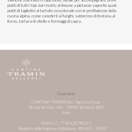
piatti di tutti i tipi: dal risotto al limone a pietanze saporite quali
piatti di tagliolini al tartufo; eccezionale con le prelibatezze della
cucina alpina, come canederli ai funghi, salmerino di fontana al
forno, tartara di vitello o formaggi di capra.
Contatti
CANTINA TRAMIN Soc. Agricola Coop.
Strada del Vino 144 - 39040 Termeno (BZ)
Italy
P.IVA/C.F.: IT 00120790217
Registro delle imprese di Bolzano, REA:BZ - 32487