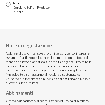
Info
Contiene Solfiti - Prodotto
in Italia
Note di degustazione
Colore giallo oro intenso e profumi delicati, sentori floreali e
agrumati, frutti tropicali, camomilla e menta con un tocco di
mandorla e nocciola tostata. Con molta eleganza Troy fa bella
mostra del suo carattere tipicamente alpino; note di frutta
tropicale matura quale mango, banana e melone galia sono
impreziosite da un accenno di nocciola e sostenute da
un’incredibile freschezza e mineralità salina; il finale è lungo e
succoso su toni minerali.
Abbinamenti
Ottimo con carpaccio di pesce, gamberetti, polpa di gambero,
salmone marinato o capesante; ideale per accompagnare primi