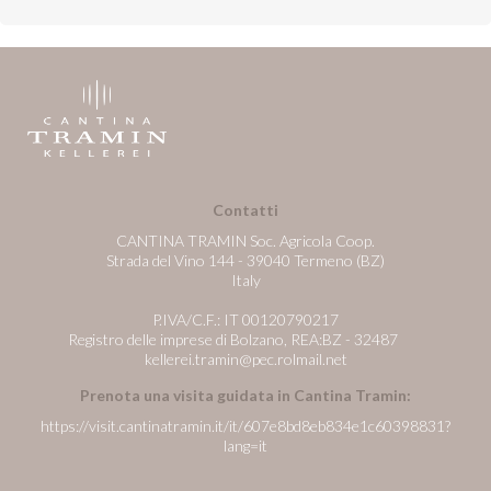
Contatti
CANTINA TRAMIN Soc. Agricola Coop.
Strada del Vino 144 - 39040 Termeno (BZ)
Italy
P.IVA/C.F.: IT 00120790217
Registro delle imprese di Bolzano, REA:BZ - 32487
kellerei.tramin@pec.rolmail.net
Prenota una visita guidata in Cantina Tramin:
https://visit.cantinatramin.it/it/607e8bd8eb834e1c60398831?
lang=it