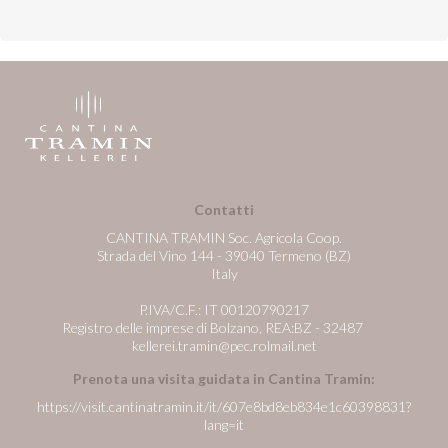
Contatti
CANTINA TRAMIN Soc. Agricola Coop.
Strada del Vino 144 - 39040 Termeno (BZ)
Italy
P.IVA/C.F.: IT 00120790217
Registro delle imprese di Bolzano, REA:BZ - 32487
kellerei.tramin@pec.rolmail.net
Prenota una visita guidata in Cantina Tramin:
https://visit.cantinatramin.it/it/607e8bd8eb834e1c60398831?
lang=it