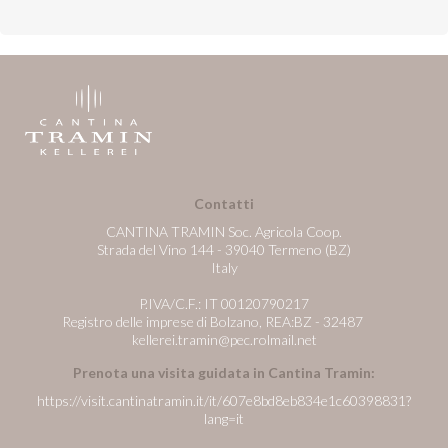
Contatti
CANTINA TRAMIN Soc. Agricola Coop.
Strada del Vino 144 - 39040 Termeno (BZ)
Italy
P.IVA/C.F.: IT 00120790217
Registro delle imprese di Bolzano, REA:BZ - 32487
kellerei.tramin@pec.rolmail.net
Prenota una visita guidata in Cantina Tramin:
https://visit.cantinatramin.it/it/607e8bd8eb834e1c60398831?
lang=it