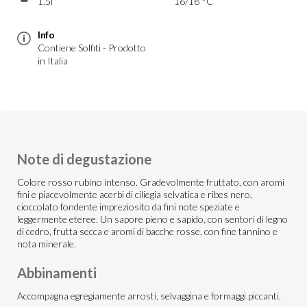
1.5l
16/18 °C
Info
Contiene Solfiti - Prodotto
in Italia
Note di degustazione
Colore rosso rubino intenso. Gradevolmente fruttato, con aromi
fini e piacevolmente acerbi di ciliegia selvatica e ribes nero,
cioccolato fondente impreziosito da fini note speziate e
leggermente eteree. Un sapore pieno e sapido, con sentori di legno
di cedro, frutta secca e aromi di bacche rosse, con fine tannino e
nota minerale.
Abbinamenti
Accompagna egregiamente arrosti, selvaggina e formaggi piccanti.