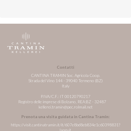
Contatti
CANTINA TRAMIN Soc. Agricola Coop.
Strada del Vino 144 - 39040 Termeno (BZ)
Italy
P.IVA/C.F.: IT 00120790217
Registro delle imprese di Bolzano, REA:BZ - 32487
kellerei.tramin@pec.rolmail.net
Prenota una visita guidata in Cantina Tramin:
https://visit.cantinatramin.it/it/607e8bd8eb834e1c60398831?
lang=it