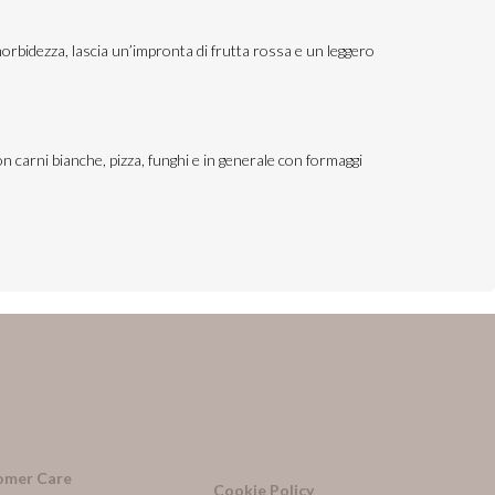
orbidezza, lascia un’impronta di frutta rossa e un leggero
on carni bianche, pizza, funghi e in generale con formaggi
omer Care
Cookie Policy