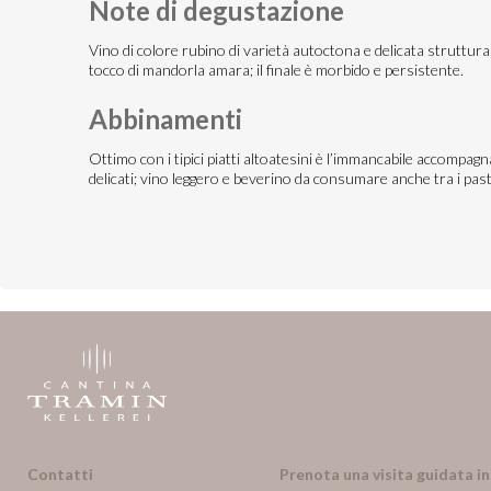
Note di degustazione
Vino di colore rubino di varietà autoctona e delicata struttur
tocco di mandorla amara; il finale è morbido e persistente.
Abbinamenti
Ottimo con i tipici piatti altoatesini è l’immancabile accompagn
delicati; vino leggero e beverino da consumare anche tra i past
Contatti
Prenota una visita guidata i