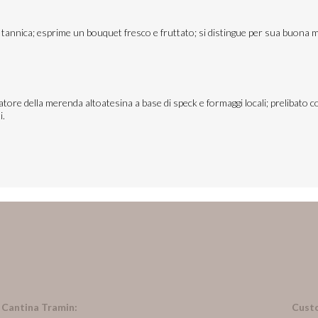
a tannica; esprime un bouquet fresco e fruttato; si distingue per sua buona m
atore della merenda altoatesina a base di speck e formaggi locali; prelibato c
i.
n Cantina Tramin:
Cust