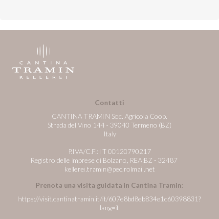
Contatti
CANTINA TRAMIN Soc. Agricola Coop.
Strada del Vino 144 - 39040 Termeno (BZ)
Italy
P.IVA/C.F.: IT 00120790217
Registro delle imprese di Bolzano, REA:BZ - 32487
kellerei.tramin@pec.rolmail.net
Prenota una visita guidata in Cantina Tramin:
https://visit.cantinatramin.it/it/607e8bd8eb834e1c60398831?
lang=it