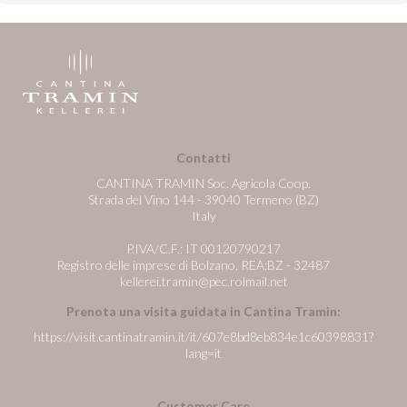
Contatti
CANTINA TRAMIN Soc. Agricola Coop.
Strada del Vino 144 - 39040 Termeno (BZ)
Italy
P.IVA/C.F.: IT 00120790217
Registro delle imprese di Bolzano, REA:BZ - 32487
kellerei.tramin@pec.rolmail.net
Prenota una visita guidata in Cantina Tramin:
https://visit.cantinatramin.it/it/607e8bd8eb834e1c60398831?
lang=it
Customer Care